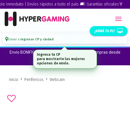
Inmediato | Envíos rápidos a todo el país 🚚| Garantías oficiales🏅
¡ARMÁ TU PC!
Enviar a
Ingresar CP y ciudad
Envío BONIFICADO a CABA · GBA ·La Plata en compras desde
Ingresa tu CP
$300.000*
para mostrarte las mejores
opciones de envío.
Inicio
Perifericos
Webcam