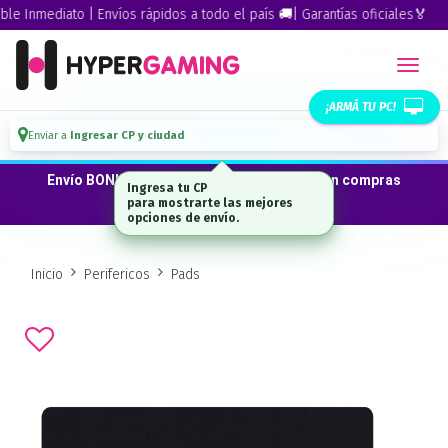
Inmediato | Envíos rápidos a todo el país 🚚| Garantías oficiales🏅
¡ARMÁ TU PC!
Enviar a
Ingresar CP y ciudad
Envío BONIFICADO a CABA · GBA ·La Plata en compras
Ingresa tu CP
desde $300.000*
para mostrarte las mejores
opciones de envío.
Inicio
Perifericos
Pads