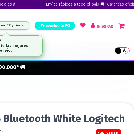
es🏅
Envíos rápidos a todo el país 🚚| Garantías oficiales
¡Personalizá tu PC!
esar CP y ciudad
INGRESAR
P
te las mejores
ARCAS
envío.
300.000* 🚚
Bluetooth White Logitech
SIN STOCK