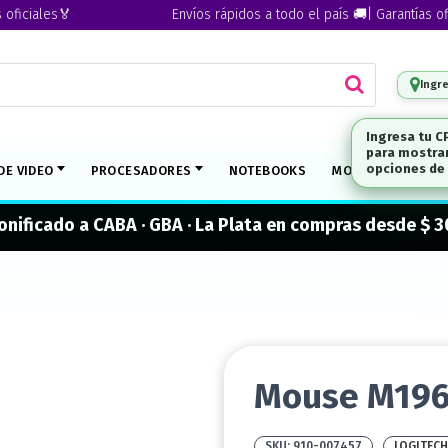
iales🏅
Envíos rápidos a todo el país 🚚| Garantías oficial
Ingr
Ingresa tu C
para mostrar
DE VIDEO
PROCESADORES
NOTEBOOKS
MONITORES
M
opciones de 
onificado a CABA · GBA · La Plata en compras desde $ 
Mouse M196 
910-007457
LOGITECH