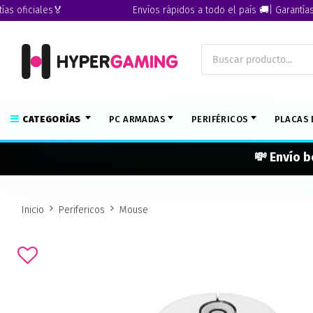
ficiales🏅
Envíos rápidos a todo el país 🚚| Garantías ofic
CATEGORÍAS
PC ARMADAS
PERIFÉRICOS
PLACAS 
💸 Envío b
Inicio
Perifericos
Mouse