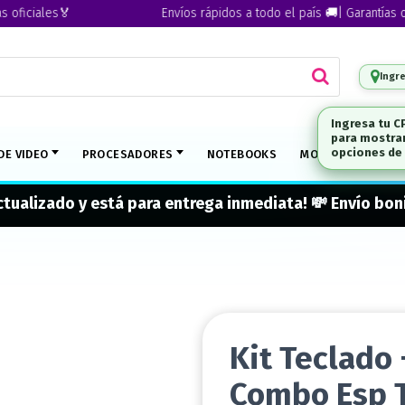
iciales🏅
Envíos rápidos a todo el país 🚚| Garantías ofici
Ingr
Ingresa tu C
para mostrar
opciones de 
DE VIDEO
PROCESADORES
NOTEBOOKS
MONITORES
M
actualizado y está para entrega inmediata! 💸 Envío b
Kit Teclado
Combo Esp 