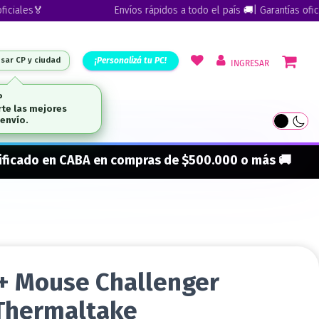
ales🏅
Envíos rápidos a todo el país 🚚| Garantías oficiale
¡Personalizá tu PC!
esar CP y ciudad
INGRESAR
P
te las mejores
envío.
ARCAS
onificado en CABA en compras de $500.000 o más 🚚
 + Mouse Challenger
Thermaltake