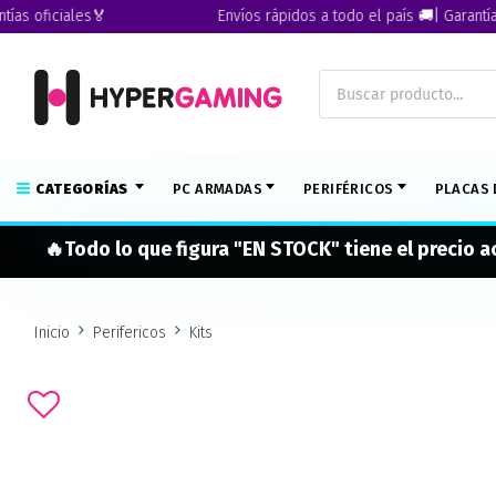
 oficiales🏅
Envíos rápidos a todo el país 🚚| Garantías of
CATEGORÍAS
PC ARMADAS
PERIFÉRICOS
PLACAS 
🔥Todo lo que figura "EN STOCK" tiene el precio 
Inicio
Perifericos
Kits