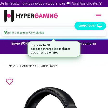
Inmediato | Envíos rápidos a todo el país 🚚| Garantías oficiales🏅
¡ARMÁ TU PC!
Enviar a
Ingresar CP y ciudad
Envío BONIFICADO a CABA · GBA ·La Plata en compras
Ingresa tu CP
desde $300.000*
para mostrarte las mejores
opciones de envío.
Inicio
Perifericos
Auriculares