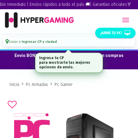
 Inmediato | Envíos rápidos a todo el país 🚚| Garantías oficiales🏅
¡ARMÁ TU PC!
Enviar a
Ingresar CP y ciudad
Envío BONIFICADO a CABA · GBA ·La Plata en compras
Ingresa tu CP
desde $300.000*
para mostrarte las mejores
opciones de envío.
Inicio
Pc Armadas
Pc Gamer