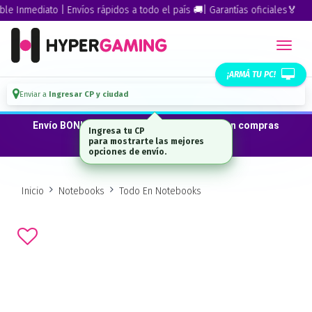
 Inmediato | Envíos rápidos a todo el país 🚚| Garantías oficiales🏅
¡ARMÁ TU PC!
Enviar a
Ingresar CP y ciudad
Envío BONIFICADO a CABA · GBA ·La Plata en compras
Ingresa tu CP
desde $300.000*
para mostrarte las mejores
opciones de envío.
Inicio
Notebooks
Todo En Notebooks