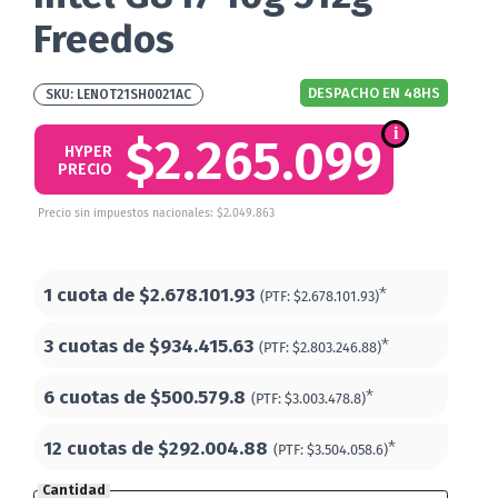
Freedos
DESPACHO EN 48HS
LENOT21SH0021AC
$2.265.099
HYPER
PRECIO
Precio sin impuestos nacionales: $2.049.863
1 cuota de
$2.678.101.93
*
(PTF:
$2.678.101.93)
3 cuotas de
$934.415.63
*
(PTF:
$2.803.246.88)
6 cuotas de
$500.579.8
*
(PTF:
$3.003.478.8)
12 cuotas de
$292.004.88
*
(PTF:
$3.504.058.6)
Cantidad