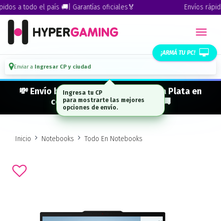
dos a todo el país 🚚| Garantías oficiales🏅
Envíos rápidos
¡ARMÁ TU PC!
Enviar a
Ingresar CP y ciudad
💸 Envío bonificado a CABA · GBA · La Plata en
Ingresa tu CP
compras desde $ 300.000* 🚚
para mostrarte las mejores
opciones de envío.
Inicio
Notebooks
Todo En Notebooks