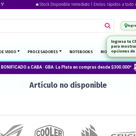
🔥Stock Disponible Inmediato | Envíos rápidos a todo el p
Ingr
Ingresa tu C
para mostrar
DE VIDEO
PROCESADORES
NOTEBOOKS
MONITORES
O
opciones de 
 BONIFICADO a CABA · GBA ·La Plata en compras desde $300.000*
Artículo no disponible