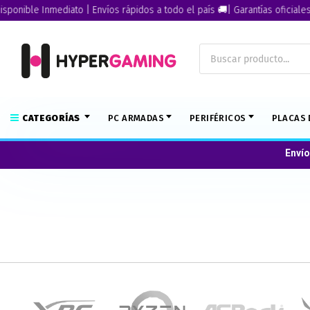
onible Inmediato | Envíos rápidos a todo el país 🚚| Garantías oficiales🏅
CATEGORÍAS
PC ARMADAS
PERIFÉRICOS
PLACAS 
Envío