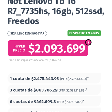
Not Lenovo Tb 16
R7_7735hs, 16gb, 512ssd,
Freedos
DESPACHO EN 48HS
LENOT21MW005YAR
$2.093.699
HYPER
PRECIO
Precio sin impuestos nacionales: $1.894.750
1 cuota de
$2.475.443.93
*
(PTF:
$2.475.443.93)
3 cuotas de
$863.706.29
*
(PTF:
$2.591.118.88)
6 cuotas de
$462.699.8
*
(PTF:
$2.776.198.8)