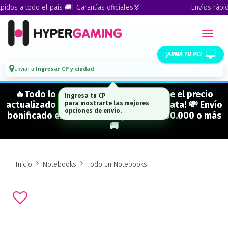
dos a todo el país 🚚| Garantías oficiales🏅
Envíos rápidos
¡ARMÁ TU PC!
Enviar a
Ingresar CP y ciudad
🔥Todo lo que figura "EN STOCK" tiene el precio
Ingresa tu CP
actualizado y está para entrega inmediata! 💸 Envío
para mostrarte las mejores
opciones de envío.
bonificado en CABA en compras de $500.000 o más
🚚
Inicio
Notebooks
Todo En Notebooks