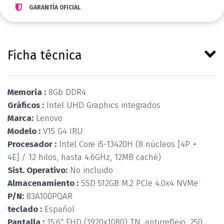
GARANTÍA OFICIAL
Ficha técnica
Memoria :
8Gb DDR4
Gráficos :
Intel UHD Graphics integrados
Marca:
Lenovo
Modelo :
V15 G4 IRU
Procesador :
Intel Core i5-13420H (8 núcleos [4P +
4E] / 12 hilos, hasta 4.6GHz, 12MB caché)
Sist. Operativo:
No incluido
Almacenamiento :
SSD 512GB M.2 PCIe 4.0x4 NVMe
P/N:
83A100PQAR
teclado :
Español
Pantalla :
15.6" FHD (1920x1080) TN, antirreflejo, 250