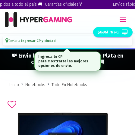
dos a todo el país 🚚| Garantías oficiales🏅
Envíos rápidos
¡ARMÁ TU PC!
Enviar a
Ingresar CP y ciudad
💸 Envío bonificado a CABA · GBA · La Plata en
Ingresa tu CP
compras desde $ 300.000* 🚚
para mostrarte las mejores
opciones de envío.
Inicio
Notebooks
Todo En Notebooks