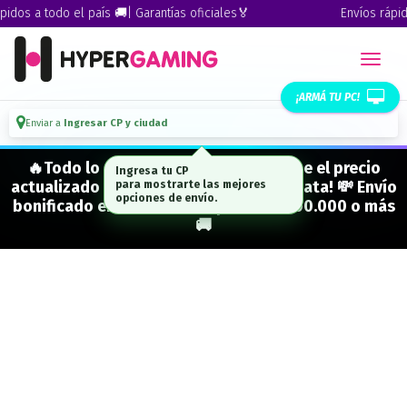
dos a todo el país 🚚| Garantías oficiales🏅
Envíos rápidos
¡ARMÁ TU PC!
Enviar a
Ingresar CP y ciudad
🔥Todo lo que figura "EN STOCK" tiene el precio
Ingresa tu CP
actualizado y está para entrega inmediata! 💸 Envío
para mostrarte las mejores
opciones de envío.
bonificado en CABA en compras de $500.000 o más
🚚