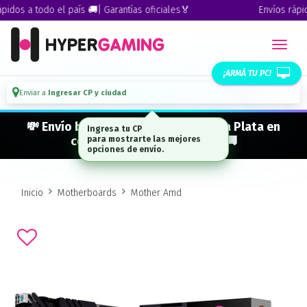
dos a todo el país 🚚| Garantías oficiales🏅
Envíos rápidos
¡ARMÁ TU PC!
Enviar a
Ingresar CP y ciudad
💸 Envío bonificado a CABA · GBA · La Plata en
Ingresa tu CP
compras desde $ 300.000* 🚚
para mostrarte las mejores
opciones de envío.
Inicio
Motherboards
Mother Amd