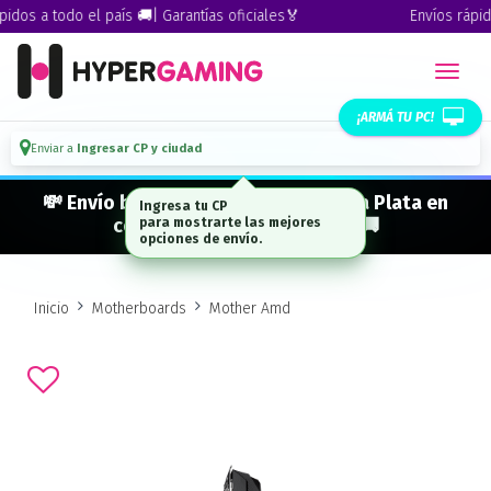
dos a todo el país 🚚| Garantías oficiales🏅
Envíos rápidos
¡ARMÁ TU PC!
Enviar a
Ingresar CP y ciudad
💸 Envío bonificado a CABA · GBA · La Plata en
Ingresa tu CP
compras desde $ 300.000* 🚚
para mostrarte las mejores
opciones de envío.
Inicio
Motherboards
Mother Amd