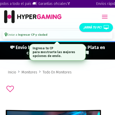
dos a todo el país 🚚| Garantías oficiales🏅
Envíos rápidos
¡ARMÁ TU PC!
Enviar a
Ingresar CP y ciudad
💸 Envío bonificado a CABA · GBA · La Plata en
Ingresa tu CP
compras desde $ 300.000* 🚚
para mostrarte las mejores
opciones de envío.
Inicio
Monitores
Todo En Monitores