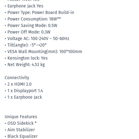
• Earphone Jack Yes
• Power Type: Power Board Build-in
• Power Consumption: 18W**
• Power Saving Mode: 0.5W
• Power Off Mode: 0.3W
• Voltage AC: 100-240V ~ 50-60Hz
• Tilt(angle): -5°~+20°
• VESA Wall Mounting(mm): 100*100mm
• Kensington lock: Yes
• Net Weight: 4.53 kg
Connectivity
• 2 x HDMI 2.0
• 1 x Displayport 1.4
• 1 x Earphone Jack
Unique Features
• OSD Sidekick *
• Aim Stabilizer
• Black Equalizer