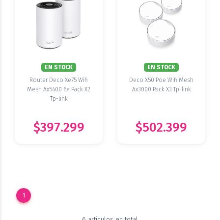
EN STOCK
EN STOCK
Router Deco Xe75 Wifi
Deco X50 Poe Wifi Mesh
Mesh Ax5400 6e Pack X2
Ax3000 Pack X3 Tp-link
Tp-link
$397.299
$502.399
1
6 artículos en total