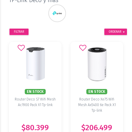
TP-Link Deco y más
FILTRAR
ORDENAR
EN STOCK
EN STOCK
Router Deco S7 Wifi Mesh
Router Deco Xe75 Wifi
Ac1900 Pack X1 Tp-link
Mesh Ax5400 6e Pack X1
Tp-link
$80.399
$206.499