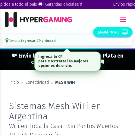
dos a todo el país 🚚| Garantías oficiales🏅
Envíos rápidos
¡ARMÁ TU PC!
Enviar a
Ingresar CP y ciudad
💸 Envío bonificado a CABA · GBA · La Plata en
Ingresa tu CP
compras desde $ 300.000* 🚚
para mostrarte las mejores
opciones de envío.
Inicio
Conectividad
MESH WIFI
Sistemas Mesh WiFi en
Argentina
WiFi en Toda la Casa · Sin Puntos Muertos ·