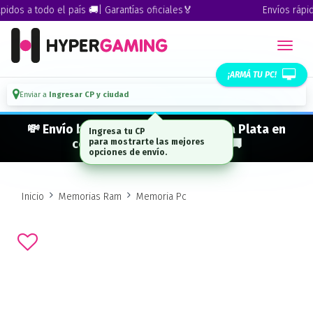
dos a todo el país 🚚| Garantías oficiales🏅
Envíos rápidos
¡ARMÁ TU PC!
Enviar a
Ingresar CP y ciudad
💸 Envío bonificado a CABA · GBA · La Plata en
Ingresa tu CP
compras desde $ 300.000* 🚚
para mostrarte las mejores
opciones de envío.
Inicio
Memorias Ram
Memoria Pc