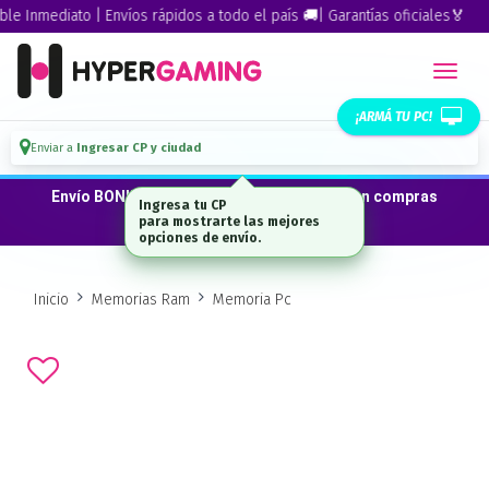
 Inmediato | Envíos rápidos a todo el país 🚚| Garantías oficiales🏅
¡ARMÁ TU PC!
Enviar a
Ingresar CP y ciudad
Envío BONIFICADO a CABA · GBA ·La Plata en compras
Ingresa tu CP
desde $300.000*
para mostrarte las mejores
opciones de envío.
Inicio
Memorias Ram
Memoria Pc