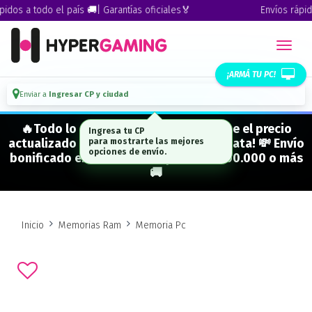
dos a todo el país 🚚| Garantías oficiales🏅
Envíos rápidos
¡ARMÁ TU PC!
Enviar a
Ingresar CP y ciudad
🔥Todo lo que figura "EN STOCK" tiene el precio
Ingresa tu CP
actualizado y está para entrega inmediata! 💸 Envío
para mostrarte las mejores
opciones de envío.
bonificado en CABA en compras de $500.000 o más
🚚
Inicio
Memorias Ram
Memoria Pc