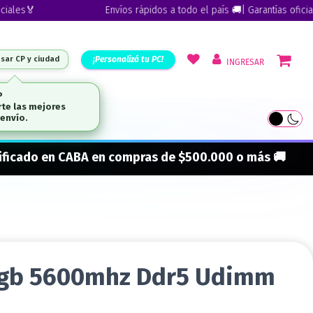
es🏅
Envíos rápidos a todo el país 🚚| Garantías oficiales
¡Personalizá tu PC!
esar CP y ciudad
INGRESAR
P
te las mejores
ARCAS
envío.
onificado en CABA en compras de $500.000 o más 🚚
gb 5600mhz Ddr5 Udimm