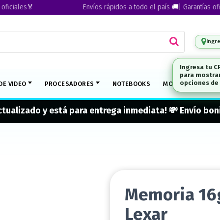
iales🏅
Envíos rápidos a todo el país 🚚| Garantías oficial
Ingr
Ingresa tu C
para mostrar
DE VIDEO
PROCESADORES
NOTEBOOKS
MONITORES
M
opciones de 
actualizado y está para entrega inmediata! 💸 Envío b
Memoria 16
Lexar