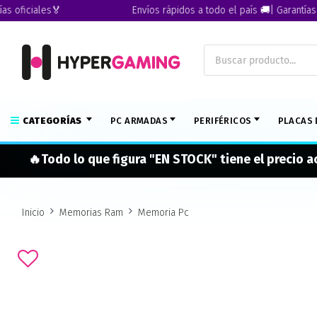
ficiales🏅
Envíos rápidos a todo el país 🚚| Garantías ofic
CATEGORÍAS
PC ARMADAS
PERIFÉRICOS
PLACAS 
🔥Todo lo que figura "EN STOCK" tiene el precio 
Inicio
Memorias Ram
Memoria Pc