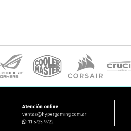
Atención online
ventas@hypergaming.com.ar
11 5725 9722