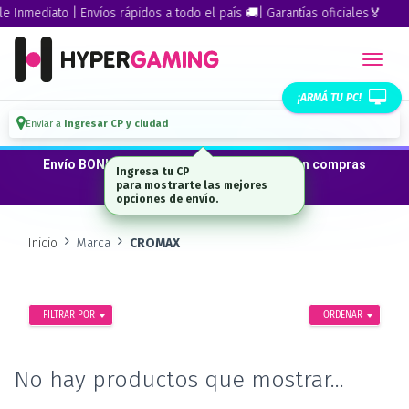
 Inmediato | Envíos rápidos a todo el país 🚚| Garantías oficiales🏅
¡ARMÁ TU PC!
Enviar a
Ingresar CP y ciudad
Envío BONIFICADO a CABA · GBA ·La Plata en compras
Ingresa tu CP
desde $300.000*
para mostrarte las mejores
opciones de envío.
Inicio
Marca
CROMAX
FILTRAR POR
ORDENAR
No hay productos que mostrar...