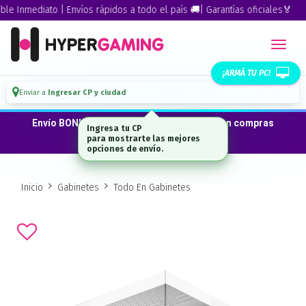
Inmediato | Envíos rápidos a todo el país 🚚| Garantías oficiales🏅
¡ARMÁ TU PC!
Enviar a
Ingresar CP y ciudad
Envío BONIFICADO a CABA · GBA ·La Plata en compras
Ingresa tu CP
desde $300.000*
para mostrarte las mejores
opciones de envío.
Inicio
Gabinetes
Todo En Gabinetes