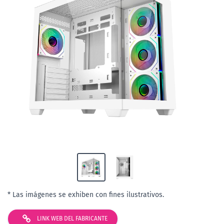
* Las imágenes se exhiben con fines ilustrativos.
LINK WEB DEL FABRICANTE