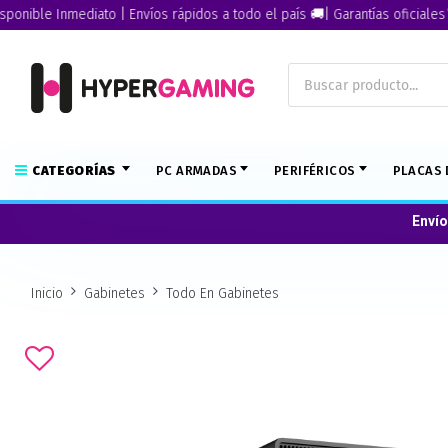
 Inmediato | Envíos rápidos a todo el país 🚚| Garantías oficiales🏅
CATEGORÍAS
PC ARMADAS
PERIFÉRICOS
PLACAS 
Envío
Inicio
Gabinetes
Todo En Gabinetes