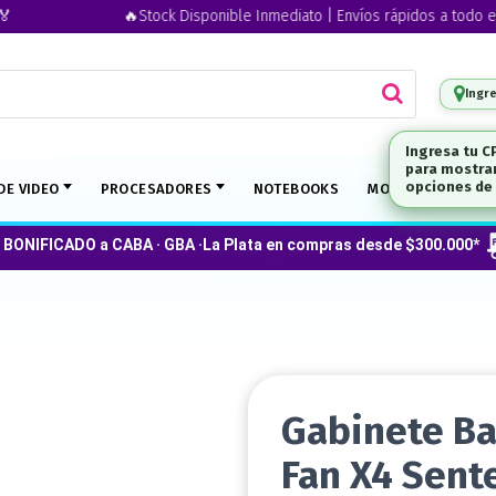
🔥Stock Disponible Inmediato | Envíos rápidos a todo el país 🚚
Ingr
DE VIDEO
PROCESADORES
NOTEBOOKS
MONITORES
 BONIFICADO a CABA · GBA ·La Plata en compras desde $300.000*
Gabinete Ba
Fan X4 Sent