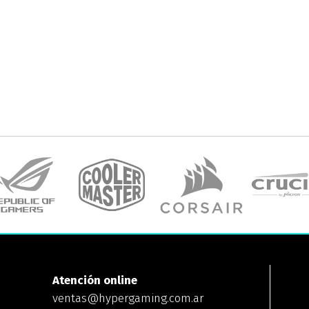
Atención online
ventas@hypergaming.com.ar