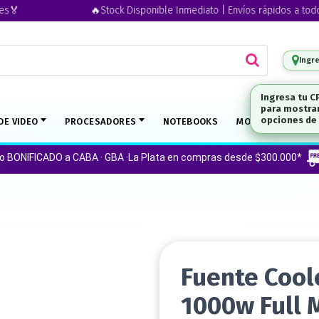
🔥Stock Disponible Inmediato | Envíos rápidos a todo el pa
Ingr
DE VIDEO
PROCESADORES
NOTEBOOKS
MONITORES
O
ío BONIFICADO a CABA · GBA ·La Plata en compras desde $300.000*
Fuente Cool
1000w Full 