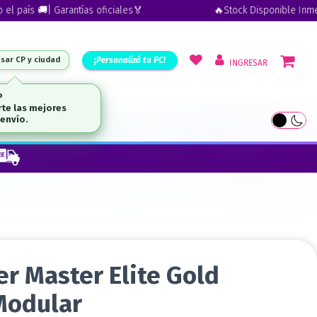
ís 🚚| Garantías oficiales🏅
🔥Stock Disponible Inmediato |
¡Personalizá tu PC!
esar CP y ciudad
INGRESAR
UTLET
er Master Elite Gold
Modular