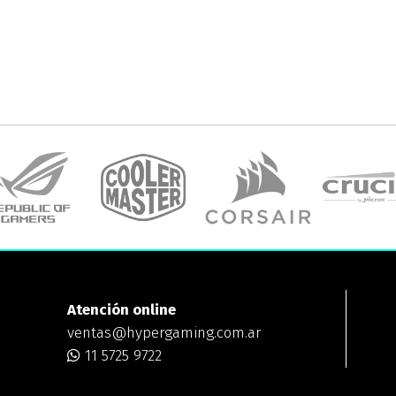
Atención online
ventas@hypergaming.com.ar
11 5725 9722