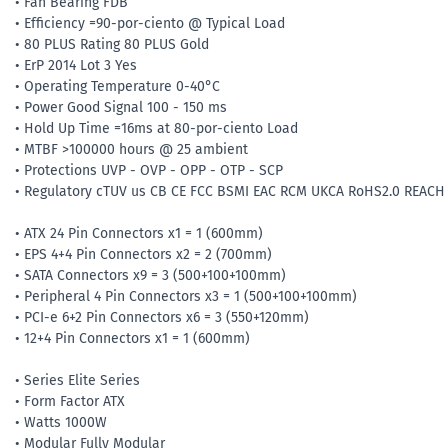
• Fan Bearing FDB
• Efficiency =90-por-ciento @ Typical Load
• 80 PLUS Rating 80 PLUS Gold
• ErP 2014 Lot 3 Yes
• Operating Temperature 0-40°C
• Power Good Signal 100 - 150 ms
• Hold Up Time =16ms at 80-por-ciento Load
• MTBF >100000 hours @ 25 ambient
• Protections UVP - OVP - OPP - OTP - SCP
• Regulatory cTUV us CB CE FCC BSMI EAC RCM UKCA RoHS2.0 REACH
• ATX 24 Pin Connectors x1 = 1 (600mm)
• EPS 4+4 Pin Connectors x2 = 2 (700mm)
• SATA Connectors x9 = 3 (500+100+100mm)
• Peripheral 4 Pin Connectors x3 = 1 (500+100+100mm)
• PCI-e 6+2 Pin Connectors x6 = 3 (550+120mm)
• 12+4 Pin Connectors x1 = 1 (600mm)
• Series Elite Series
• Form Factor ATX
• Watts 1000W
• Modular Fully Modular