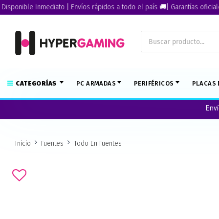
ible Inmediato | Envíos rápidos a todo el país 🚚| Garantías oficiales🏅
CATEGORÍAS
PC ARMADAS
PERIFÉRICOS
PLACAS 
Env
Inicio
Fuentes
Todo En Fuentes