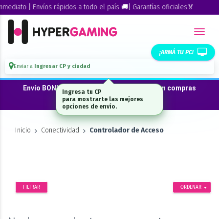
ediato | Envíos rápidos a todo el país 🚚| Garantías oficiales🏅
¡ARMÁ TU PC!
Enviar a
Ingresar CP y ciudad
Envío BONIFICADO a CABA · GBA ·La Plata en compras
Ingresa tu CP
desde $300.000*
para mostrarte las mejores
opciones de envío.
Inicio
Conectividad
Controlador de Acceso
FILTRAR
ORDENAR