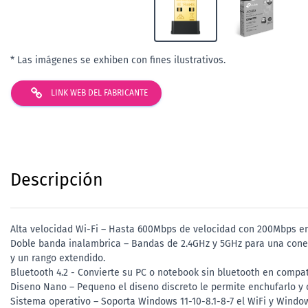
* Las imágenes se exhiben con fines ilustrativos.
LINK WEB DEL FABRICANTE
Descripción
Alta velocidad Wi-Fi – Hasta 600Mbps de velocidad con 200Mbps en 
Doble banda inalambrica – Bandas de 2.4GHz y 5GHz para una conect
y un rango extendido.
Bluetooth 4.2 - Convierte su PC o notebook sin bluetooth en compa
Diseno Nano – Pequeno el diseno discreto le permite enchufarlo y ol
Sistema operativo – Soporta Windows 11-10-8.1-8-7 el WiFi y Windows