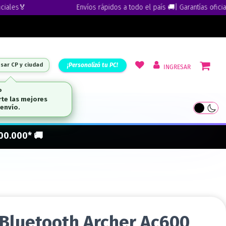
es🏅
Envíos rápidos a todo el país 🚚| Garantías oficiales
¡Personalizá tu PC!
esar CP y ciudad
INGRESAR
ARCAS
300.000* 🚚
+ Bluetooth Archer Ac600