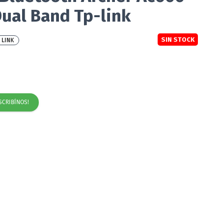
ual Band Tp-link
SIN STOCK
 LINK
SCRIBÍNOS!