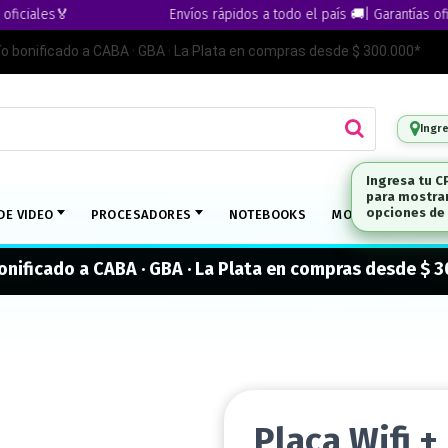
iales🏅
Envíos rápidos a todo el país 🚚| Garantías oficial
ío bonificado a CABA · GBA · La Plata en compras desde $ 300.000*
Ingr
DE VIDEO
PROCESADORES
NOTEBOOKS
MONITORES
M
onificado a CABA · GBA · La Plata en compras desde $ 
Placa Wifi 