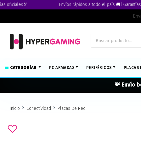
ficiales🏅
Envíos rápidos a todo el país 🚚| Garantías ofic
Env
CATEGORÍAS
PC ARMADAS
PERIFÉRICOS
PLACAS 
💸 Envío b
Inicio
Conectividad
Placas De Red