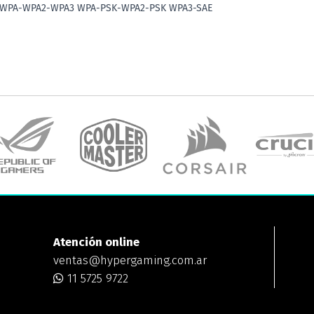
WEP WPA-WPA2-WPA3 WPA-PSK-WPA2-PSK WPA3-SAE
Atención online
ventas@hypergaming.com.ar
11 5725 9722