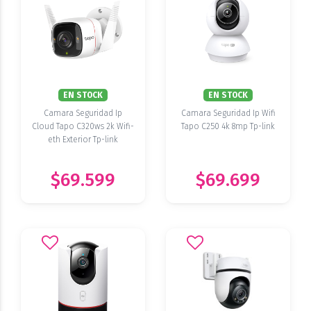
EN STOCK
EN STOCK
Camara Seguridad Ip
Camara Seguridad Ip Wifi
Cloud Tapo C320ws 2k Wifi-
Tapo C250 4k 8mp Tp-link
eth Exterior Tp-link
$69.599
$69.699