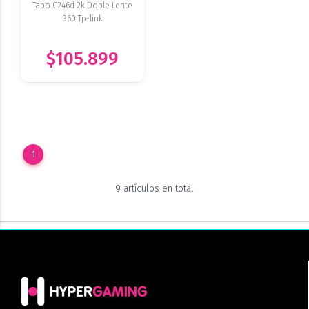
Tapo C246d 2k Doble Lente
360 Tp-link
$105.899
1
9 artículos en total