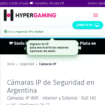
os a todo el país 🚚| Garantías oficiales🏅
Envíos rápidos 
¡ARMÁ TU PC!
Enviar a
Ingresar CP y ciudad
💸 Envío bonificado a CABA · GBA · La Plata en
compras desde $ 300.000* 🚚
Inicio
Seguridad
Camaras IP
Cámaras IP de Seguridad en
Argentina
Cámaras IP WiFi · Interior y Exterior · Full HD