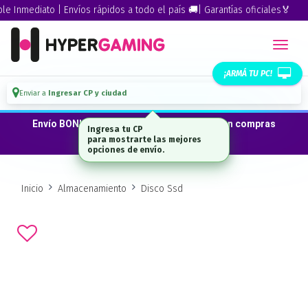
Inmediato | Envíos rápidos a todo el país 🚚| Garantías oficiales🏅
¡ARMÁ TU PC!
Enviar a
Ingresar CP y ciudad
Envío BONIFICADO a CABA · GBA ·La Plata en compras
Ingresa tu CP
desde $300.000*
para mostrarte las mejores
opciones de envío.
Inicio
Almacenamiento
Disco Ssd