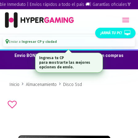
 Inmediato | Envíos rápidos a todo el país 🚚| Garantías oficiales🏅
¡ARMÁ TU PC!
Enviar a
Ingresar CP y ciudad
Envío BONIFICADO a CABA · GBA ·La Plata en compras
Ingresa tu CP
desde $300.000*
para mostrarte las mejores
opciones de envío.
Inicio
Almacenamiento
Disco Ssd