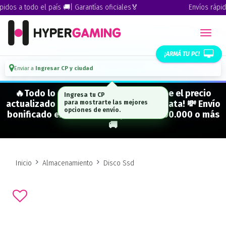
dos a todo el país 🚚| Garantías oficiales🏅
Envíos rápidos
¡ARMÁ TU PC!
Enviar a
Ingresar CP y ciudad
🔥Todo lo que figura "EN STOCK" tiene el precio
Ingresa tu CP
actualizado y está para entrega inmediata! 💸 Envío
para mostrarte las mejores
opciones de envío.
bonificado en CABA en compras de $500.000 o más
🚚
Inicio
Almacenamiento
Disco Ssd