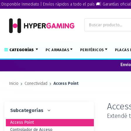
onible Inmediato | Envíos rápidos a todo el país 🚚| Garantías oficiales🏅
CATEGORÍAS
PC ARMADAS
PERIFÉRICOS
PLACAS 
Envío
Inicio
Conectividad
Access Point
Access
Subcategorías
Extendé t
Access Point
Controlador de Acceso