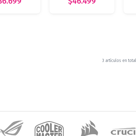
36.699
$46.499
3 artículos en tota