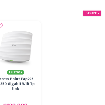
ORDENAR
EN STOCK
ccess Point Eap225
1350 Gigabit Wifi Tp-
link