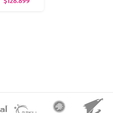
$128.899
l