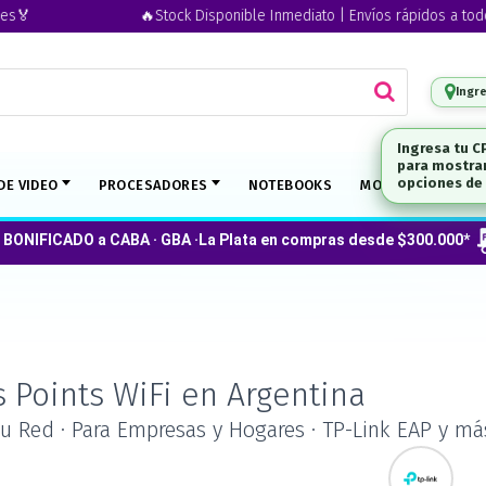
🔥Stock Disponible Inmediato | Envíos rápidos a todo el p
Ingr
Ingresa tu C
para mostrar
DE VIDEO
PROCESADORES
NOTEBOOKS
MONITORES
O
opciones de 
 BONIFICADO a CABA · GBA ·La Plata en compras desde $300.000*
 Points WiFi en Argentina
u Red · Para Empresas y Hogares · TP-Link EAP y má