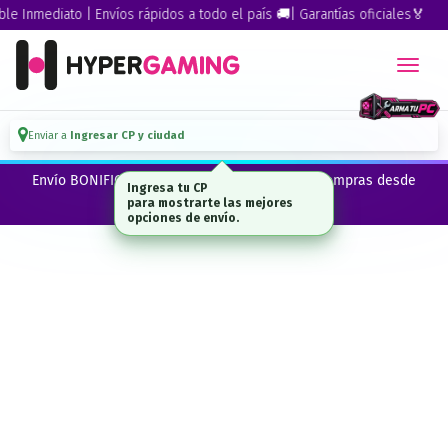
 Inmediato | Envíos rápidos a todo el país 🚚| Garantías oficiales🏅
Enviar a
Ingresar CP y ciudad
Envío BONIFICADO a CABA · GBA ·La Plata en compras desde
Ingresa tu CP
$300.000*
para mostrarte las mejores
opciones de envío.