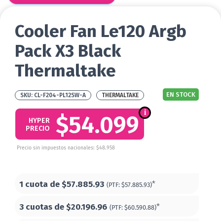
Cooler Fan Le120 Argb
Pack X3 Black
Thermaltake
EN STOCK
CL-F204-PL12SW-A
THERMALTAKE
$54.099
HYPER
PRECIO
Precio sin impuestos nacionales: $48.958
1 cuota de
$57.885.93
*
(PTF:
$57.885.93)
3 cuotas de
$20.196.96
*
(PTF:
$60.590.88)