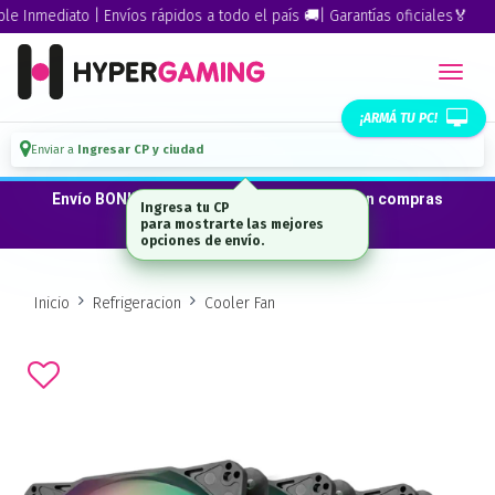
Inmediato | Envíos rápidos a todo el país 🚚| Garantías oficiales🏅
¡ARMÁ TU PC!
Enviar a
Ingresar CP y ciudad
Envío BONIFICADO a CABA · GBA ·La Plata en compras
Ingresa tu CP
desde $300.000*
para mostrarte las mejores
opciones de envío.
Inicio
Refrigeracion
Cooler Fan