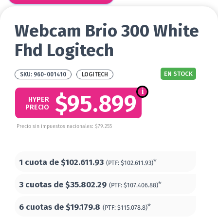
Webcam Brio 300 White
Fhd Logitech
EN STOCK
960-001410
LOGITECH
$95.899
HYPER
PRECIO
Precio sin impuestos nacionales: $79.255
1 cuota de
$102.611.93
*
(PTF:
$102.611.93)
3 cuotas de
$35.802.29
*
(PTF:
$107.406.88)
6 cuotas de
$19.179.8
*
(PTF:
$115.078.8)