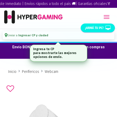
Inmediato | Envíos rápidos a todo el país 🚚| Garantías oficiales🏅
¡ARMÁ TU PC!
Enviar a
Ingresar CP y ciudad
Envío BONIFICADO a CABA · GBA ·La Plata en compras
Ingresa tu CP
desde $300.000*
para mostrarte las mejores
opciones de envío.
Inicio
Perifericos
Webcam