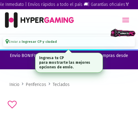
mediato | Envíos rápidos a todo el país 🚚| Garantías oficiales🏅
Enviar a
Ingresar CP y ciudad
Envío BONIFICADO a CABA · GBA ·La Plata en compras desde
Ingresa tu CP
$300.000*
para mostrarte las mejores
opciones de envío.
Inicio
Perifericos
Teclados