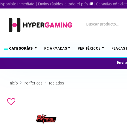
ible Inmediato | Envíos rápidos a todo el país 🚚| Garantías oficiales🏅
CATEGORÍAS
PC ARMADAS
PERIFÉRICOS
PLACAS 
Envío
Inicio
Perifericos
Teclados