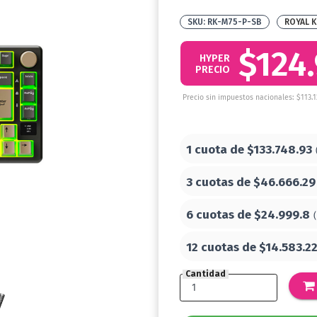
RK-M75-P-SB
ROYAL 
$124
HYPER
PRECIO
Precio sin impuestos nacionales: $113.1
1 cuota de
$133.748.93
3 cuotas de
$46.666.29
6 cuotas de
$24.999.8
12 cuotas de
$14.583.2
Cantidad