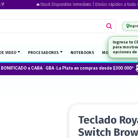
🔥Stock Disponible Inmediato | Envíos rápidos a todo el paí
Ingr
DE VIDEO
PROCESADORES
NOTEBOOKS
MONITORES
 BONIFICADO a CABA · GBA ·La Plata en compras desde $300.000*
Teclado Roy
Switch Brow