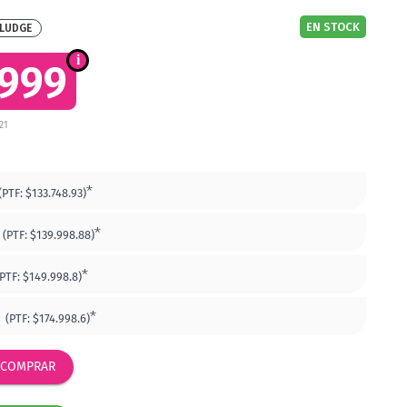
EN STOCK
KLUDGE
.999
21
*
(PTF:
$133.748.93)
*
(PTF:
$139.998.88)
*
(PTF:
$149.998.8)
2
*
(PTF:
$174.998.6)
COMPRAR