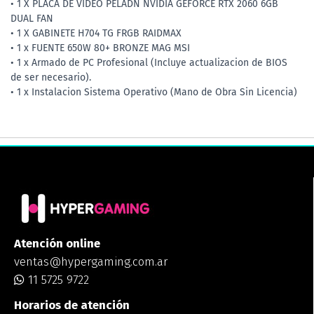
• 1 X PLACA DE VIDEO PELADN NVIDIA GEFORCE RTX 2060 6GB
DUAL FAN
• 1 X GABINETE H704 TG FRGB RAIDMAX
• 1 x FUENTE 650W 80+ BRONZE MAG MSI
• 1 x Armado de PC Profesional (Incluye actualizacion de BIOS
de ser necesario).
• 1 x Instalacion Sistema Operativo (Mano de Obra Sin Licencia)
Atención online
ventas@hypergaming.com.ar
11 5725 9722
Horarios de atención