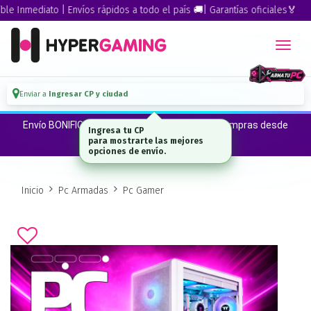
Inmediato | Envíos rápidos a todo el país 🚚| Garantías oficiales🏅
Enviar a
Ingresar CP y ciudad
Envío BONIFICADO a CABA · GBA ·La Plata en compras desde
Ingresa tu CP
$300.000*
para mostrarte las mejores
opciones de envío.
Inicio
Pc Armadas
Pc Gamer