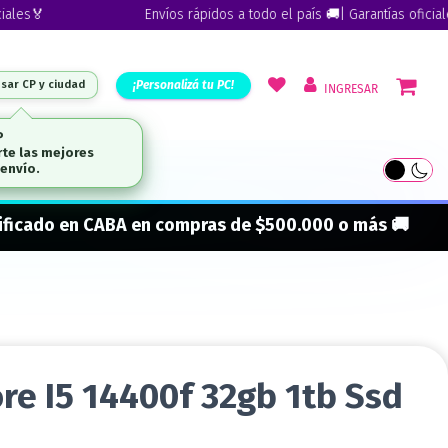
🏅
Envíos rápidos a todo el país 🚚| Garantías oficiales🏅
¡Personalizá tu PC!
esar CP y ciudad
INGRESAR
ARCAS
onificado en CABA en compras de $500.000 o más 🚚
re I5 14400f 32gb 1tb Ssd