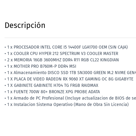
Descripción
• 1 x PROCESADOR INTEL CORE I5 14400F LGA1700 OEM (SIN CAJA)
• 1 x COOLER CPU HYPER 212 SPECTRUM V3 COOLER MASTER
• 2 x MEMORIA 16GB 3600MHZ DDR4 R11 RGB CL22 KINGDIAN
• 1 x MOTHER PRO B760M-P DDR4 MSI
• 1 x Almacenamiento DISCO SSD 1TB SN3000 GREEN M.2 NVME GEN
• 1 X PLACA DE VIDEO RADEON RX 9060 XT GAMING OC 8G GIGABYTE
• 1 X GABINETE GABINETE H704 TG FRGB RAIDMAX
• 1 x FUENTE 700W 80+ BRONZE XPG PROBE ADATA
• 1 x Armado de PC Profesional (Incluye actualizacion de BIOS de se
• 1 x Instalacion Sistema Operativo (Mano de Obra Sin Licencia)