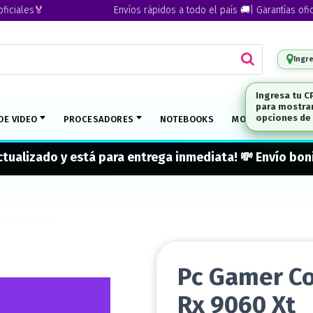
les🏅
Envíos rápidos a todo el país 🚚| Garantías oficiales
Ingr
DE VIDEO
PROCESADORES
NOTEBOOKS
MONITORES
M
actualizado y está para entrega inmediata! 💸 Envío b
Pc Gamer Co
Rx 9060 Xt