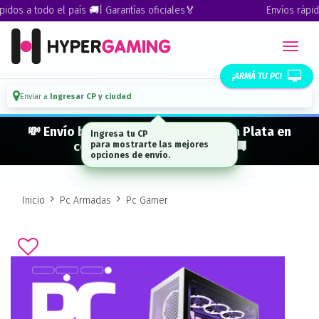
dos a todo el país 🚚| Garantías oficiales🏅
Envíos rápidos
¡ARMÁ TU PC!
Enviar a
Ingresar CP y ciudad
💸 Envío bonificado a CABA · GBA · La Plata en
Ingresa tu CP
compras desde $ 300.000* 🚚
para mostrarte las mejores
opciones de envío.
Inicio
Pc Armadas
Pc Gamer