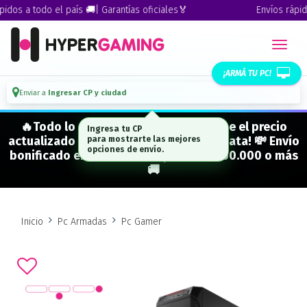
dos a todo el país 🚚| Garantías oficiales🏅
Envíos rápidos
¡ARMÁ TU PC!
Enviar a
Ingresar CP y ciudad
🔥Todo lo que figura "EN STOCK" tiene el precio
Ingresa tu CP
actualizado y está para entrega inmediata! 💸 Envío
para mostrarte las mejores
opciones de envío.
bonificado en CABA en compras de $500.000 o más
🚚
Inicio
Pc Armadas
Pc Gamer