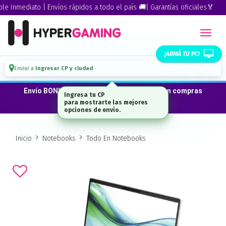
Inmediato | Envíos rápidos a todo el país 🚚| Garantías oficiales🏅
¡ARMÁ TU PC!
Enviar a
Ingresar CP y ciudad
Envío BONIFICADO a CABA · GBA ·La Plata en compras
Ingresa tu CP
desde $300.000*
para mostrarte las mejores
opciones de envío.
Inicio
Notebooks
Todo En Notebooks