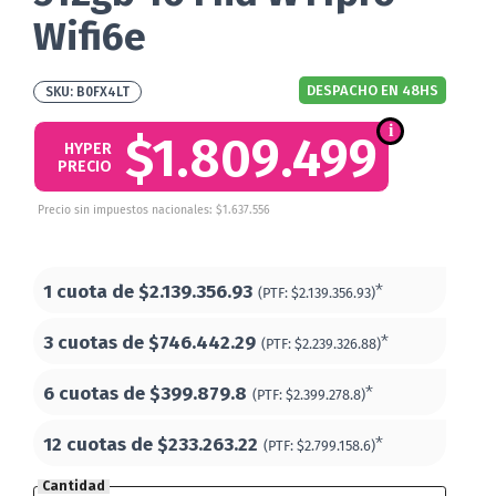
Wifi6e
DESPACHO EN 48HS
B0FX4LT
$1.809.499
HYPER
PRECIO
Precio sin impuestos nacionales: $1.637.556
1 cuota de
$2.139.356.93
*
(PTF:
$2.139.356.93)
3 cuotas de
$746.442.29
*
(PTF:
$2.239.326.88)
6 cuotas de
$399.879.8
*
(PTF:
$2.399.278.8)
12 cuotas de
$233.263.22
*
(PTF:
$2.799.158.6)
Cantidad