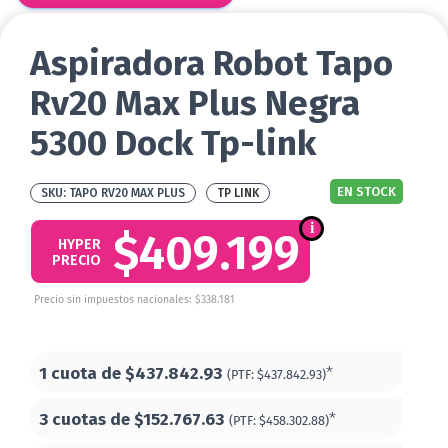
Aspiradora Robot Tapo
Rv20 Max Plus Negra
5300 Dock Tp-link
EN STOCK
TAPO RV20 MAX PLUS
TP LINK
$409.199
HYPER
PRECIO
Precio sin impuestos nacionales: $338.181
1 cuota de
$437.842.93
*
(PTF:
$437.842.93)
3 cuotas de
$152.767.63
*
(PTF:
$458.302.88)