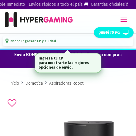
mediato | Envíos rápidos a todo el país 🚚| Garantías oficiales🏅
¡ARMÁ TU PC!
Enviar a
Ingresar CP y ciudad
Envío BONIFICADO a CABA · GBA ·La Plata en compras
desde $300.000*
Inicio
Domotica
Aspiradoras Robot