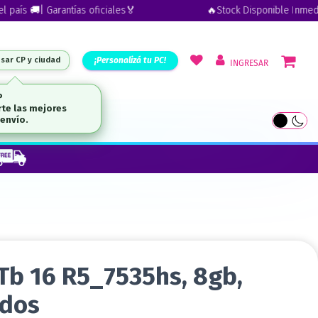
s 🚚| Garantías oficiales🏅
🔥Stock Disponible Inmediato | 
¡Personalizá tu PC!
esar CP y ciudad
INGRESAR
UTLET
Tb 16 R5_7535hs, 8gb,
edos