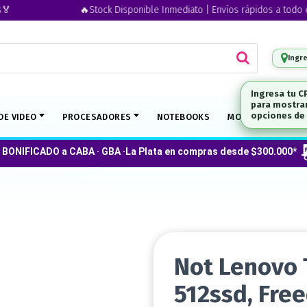
🔥Stock Disponible Inmediato | Envíos rápidos a todo el paí
Ingr
DE VIDEO
PROCESADORES
NOTEBOOKS
MONITORES
O
 BONIFICADO a CABA · GBA ·La Plata en compras desde $300.000*
Not Lenovo 
512ssd, Fre