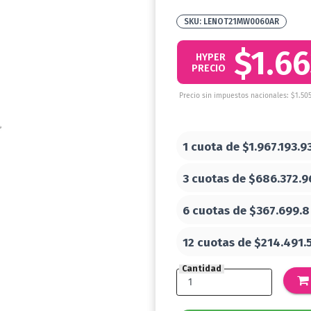
LENOT21MW0060AR
$1.66
HYPER
PRECIO
Precio sin impuestos nacionales: $1.50
1 cuota de
$1.967.193.9
3 cuotas de
$686.372.9
6 cuotas de
$367.699.8
12 cuotas de
$214.491.
Cantidad