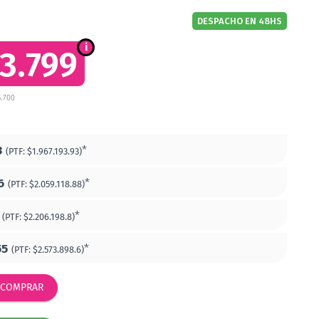
DESPACHO EN 48HS
3.799
5.700
3
*
(PTF:
$1.967.193.93)
6
*
(PTF:
$2.059.118.88)
*
(PTF:
$2.206.198.8)
55
*
(PTF:
$2.573.898.6)
COMPRAR