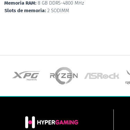
Memoria RAM:
8 GB DDR5-4800 MHz
Slots de memoria:
2 SODIMM