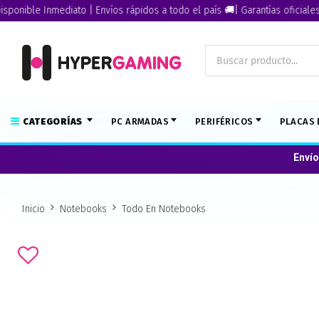
ible Inmediato | Envíos rápidos a todo el país 🚚| Garantías oficiales🏅
CATEGORÍAS
PC ARMADAS
PERIFÉRICOS
PLACAS 
Envío
Inicio
Notebooks
Todo En Notebooks