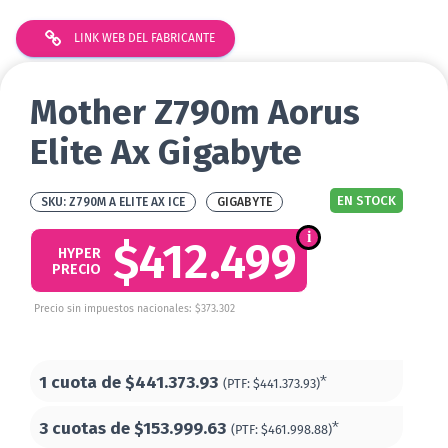
LINK WEB DEL FABRICANTE
Mother Z790m Aorus
Elite Ax Gigabyte
EN STOCK
Z790M A ELITE AX ICE
GIGABYTE
$412.499
HYPER
PRECIO
Precio sin impuestos nacionales: $373.302
1 cuota de
$441.373.93
*
(PTF:
$441.373.93)
3 cuotas de
$153.999.63
*
(PTF:
$461.998.88)