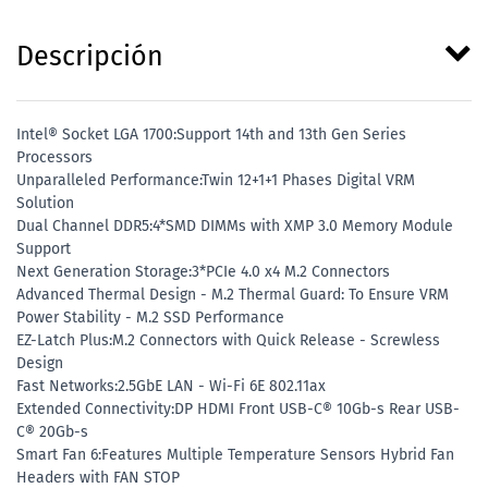
Descripción
Intel® Socket LGA 1700:Support 14th and 13th Gen Series
Processors
Unparalleled Performance:Twin 12+1+1 Phases Digital VRM
Solution
Dual Channel DDR5:4*SMD DIMMs with XMP 3.0 Memory Module
Support
Next Generation Storage:3*PCIe 4.0 x4 M.2 Connectors
Advanced Thermal Design - M.2 Thermal Guard: To Ensure VRM
Power Stability - M.2 SSD Performance
EZ-Latch Plus:M.2 Connectors with Quick Release - Screwless
Design
Fast Networks:2.5GbE LAN - Wi-Fi 6E 802.11ax
Extended Connectivity:DP HDMI Front USB-C® 10Gb-s Rear USB-
C® 20Gb-s
Smart Fan 6:Features Multiple Temperature Sensors Hybrid Fan
Headers with FAN STOP