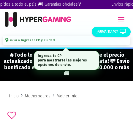
dos a todo el país 🚚| Garantías oficiales🏅
Envíos rápidos
¡ARMÁ TU PC!
Enviar a
Ingresar CP y ciudad
🔥Todo lo que figura "EN STOCK" tiene el precio
Ingresa tu CP
actualizado y está para entrega inmediata! 💸 Envío
para mostrarte las mejores
opciones de envío.
bonificado en CABA en compras de $500.000 o más
🚚
Inicio
Motherboards
Mother Intel