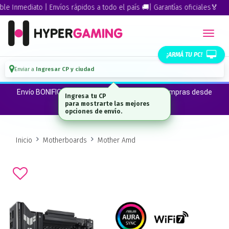
Inmediato | Envíos rápidos a todo el país 🚚| Garantías oficiales🏅
¡ARMÁ TU PC!
Enviar a
Ingresar CP y ciudad
Envío BONIFICADO a CABA · GBA ·La Plata en compras desde
Ingresa tu CP
$300.000*
para mostrarte las mejores
opciones de envío.
Inicio
Motherboards
Mother Amd