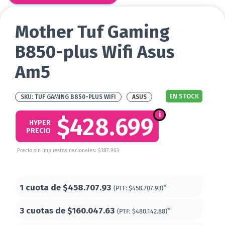
Mother Tuf Gaming
B850-plus Wifi Asus
Am5
EN STOCK
TUF GAMING B850-PLUS WIFI
ASUS
$428.699
HYPER
PRECIO
Precio sin impuestos nacionales: $387.963
1 cuota de
$458.707.93
*
(PTF:
$458.707.93)
3 cuotas de
$160.047.63
*
(PTF:
$480.142.88)