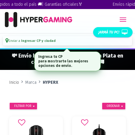
idos a todo el país 🚚| Garantías oficiales🏅
Envíos rápido
¡ARMÁ TU PC!
Enviar a
Ingresar CP y ciudad
💸 Envío bonificado a CABA · GBA · La Plata en
Ingresa tu CP
compras desde $ 300.000* 🚚
para mostrarte las mejores
opciones de envío.
Inicio
Marca
HYPERX
FILTRAR POR
ORDENAR