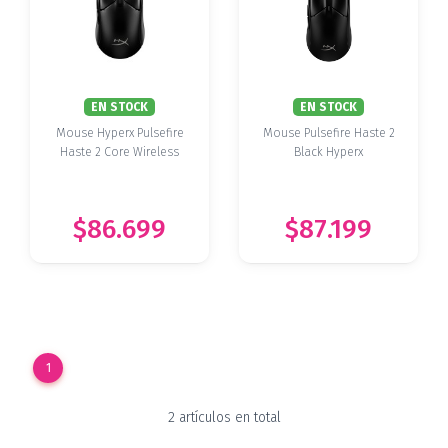
EN STOCK
EN STOCK
Mouse Hyperx Pulsefire
Mouse Pulsefire Haste 2
Haste 2 Core Wireless
Black Hyperx
$86.699
$87.199
1
2 artículos en total