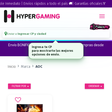
 Inmediato | Envíos rápidos a todo el país 🚚| Garantías oficiales🏅
Enviar a
Ingresar CP y ciudad
Envío BONIFICADO a CABA · GBA ·La Plata en compras desde
Ingresa tu CP
$300.000*
para mostrarte las mejores
opciones de envío.
Inicio
Marca
AOC
FILTRAR POR
ORDENAR