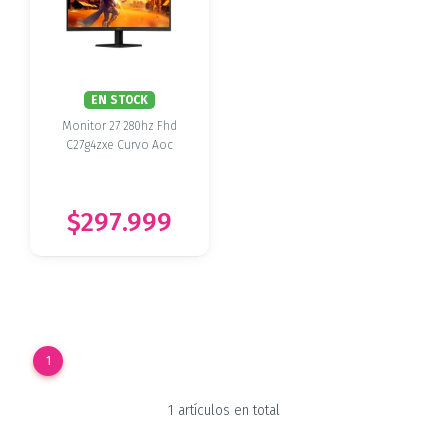
EN STOCK
Monitor 27 280hz Fhd
C27g4zxe Curvo Aoc
$297.999
1
1 artículos en total