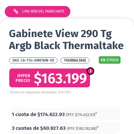
LINK WEB DEL FABRICANTE
Gabinete View 290 Tg
Argb Black Thermaltake
EN STOCK
CA-11G-00M1WN-00
THERMALTAKE
$163.199
HYPER
PRECIO
Precio sin impuestos nacionales: $147.691
1 cuota de
$174.622.93
*
(PTF:
$174.622.93)
3 cuotas de
$60.927.63
*
(PTF:
$182.782.88)