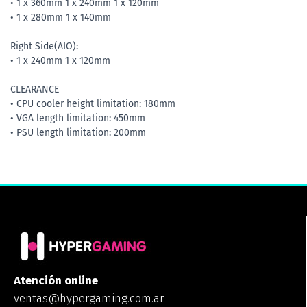
• 1 x 360mm 1 x 240mm 1 x 120mm
• 1 x 280mm 1 x 140mm
Right Side(AIO):
• 1 x 240mm 1 x 120mm
CLEARANCE
• CPU cooler height limitation: 180mm
• VGA length limitation: 450mm
• PSU length limitation: 200mm
Atención online
ventas@hypergaming.com.ar