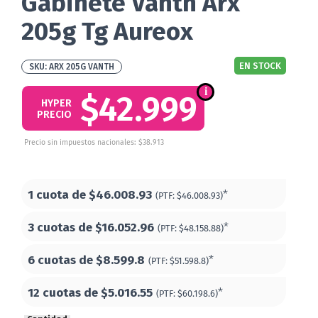
Gabinete Vanth Arx
205g Tg Aureox
EN STOCK
ARX 205G VANTH
$42.999
HYPER
PRECIO
Precio sin impuestos nacionales: $38.913
1 cuota de
$46.008.93
*
(PTF:
$46.008.93)
3 cuotas de
$16.052.96
*
(PTF:
$48.158.88)
6 cuotas de
$8.599.8
*
(PTF:
$51.598.8)
12 cuotas de
$5.016.55
*
(PTF:
$60.198.6)