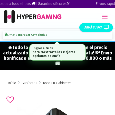
os a todo el país 🚚| Garantías oficiales🏅
Envíos rápidos 
¡ARMÁ TU PC!
Enviar a
Ingresar CP y ciudad
🔥Todo lo que figura "EN STOCK" tiene el precio
actualizado y está para entrega inmediata! 💸 Envío
bonificado en CABA en compras de $500.000 o más
🚚
Inicio
Gabinetes
Todo En Gabinetes