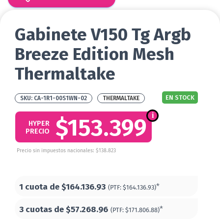
Gabinete V150 Tg Argb
Breeze Edition Mesh
Thermaltake
EN STOCK
CA-1R1-00S1WN-02
THERMALTAKE
$153.399
HYPER
PRECIO
Precio sin impuestos nacionales: $138.823
1 cuota de
$164.136.93
*
(PTF:
$164.136.93)
3 cuotas de
$57.268.96
*
(PTF:
$171.806.88)