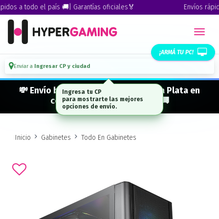
os a todo el país 🚚| Garantías oficiales🏅
Envíos rápidos 
¡ARMÁ TU PC!
Enviar a
Ingresar CP y ciudad
💸 Envío bonificado a CABA · GBA · La Plata en
compras desde $ 300.000* 🚚
Inicio
Gabinetes
Todo En Gabinetes